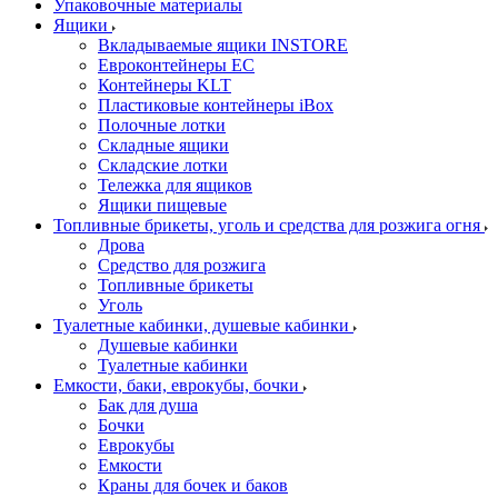
Упаковочные материалы
Ящики
Вкладываемые ящики INSTORE
Евроконтейнеры ЕС
Контейнеры KLT
Пластиковые контейнеры iBox
Полочные лотки
Складные ящики
Складские лотки
Тележка для ящиков
Ящики пищевые
Топливные брикеты, уголь и средства для розжига огня
Дрова
Средство для розжига
Топливные брикеты
Уголь
Туалетные кабинки, душевые кабинки
Душевые кабинки
Туалетные кабинки
Емкости, баки, еврокубы, бочки
Бак для душа
Бочки
Еврокубы
Емкости
Краны для бочек и баков