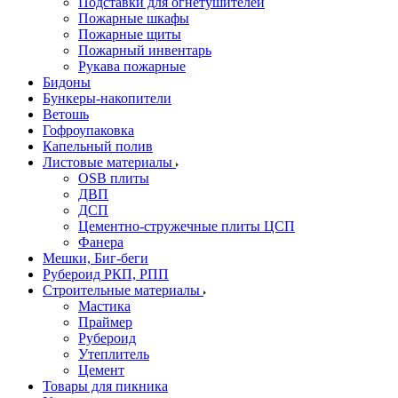
Подставки для огнетушителей
Пожарные шкафы
Пожарные щиты
Пожарный инвентарь
Рукава пожарные
Бидоны
Бункеры-накопители
Ветошь
Гофроупаковка
Капельный полив
Листовые материалы
OSB плиты
ДВП
ДСП
Цементно-стружечные плиты ЦСП
Фанера
Мешки, Биг-беги
Рубероид РКП, РПП
Строительные материалы
Мастика
Праймер
Рубероид
Утеплитель
Цемент
Товары для пикника