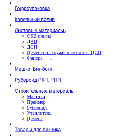
Гофроупаковка
Капельный полив
Листовые материалы
OSB плиты
ДВП
ДСП
Цементно-стружечные плиты ЦСП
Фанера
Мешки, Биг-беги
Рубероид РКП, РПП
Строительные материалы
Мастика
Праймер
Рубероид
Утеплитель
Цемент
Товары для пикника