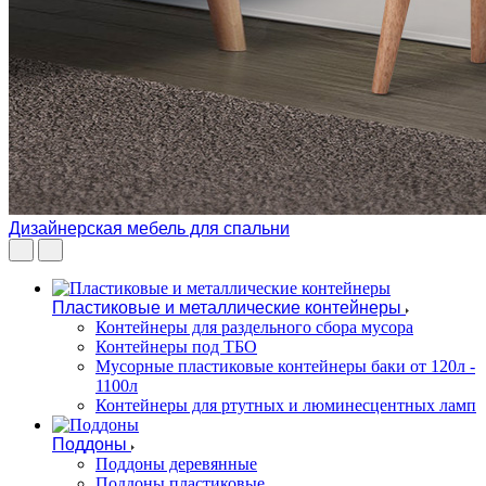
Дизайнерская мебель для спальни
Пластиковые и металлические контейнеры
Контейнеры для раздельного сбора мусора
Контейнеры под ТБО
Мусорные пластиковые контейнеры баки от 120л -
1100л
Контейнеры для ртутных и люминесцентных ламп
Поддоны
Поддоны деревянные
Поддоны пластиковые