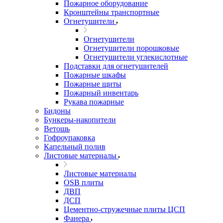
Пожарное оборудование
Кронштейны транспортные
Огнетушители
Огнетушители
Огнетушители порошковые
Огнетушители углекислотные
Подставки для огнетушителей
Пожарные шкафы
Пожарные щиты
Пожарный инвентарь
Рукава пожарные
Бидоны
Бункеры-накопители
Ветошь
Гофроупаковка
Капельный полив
Листовые материалы
Листовые материалы
OSB плиты
ДВП
ДСП
Цементно-стружечные плиты ЦСП
Фанера