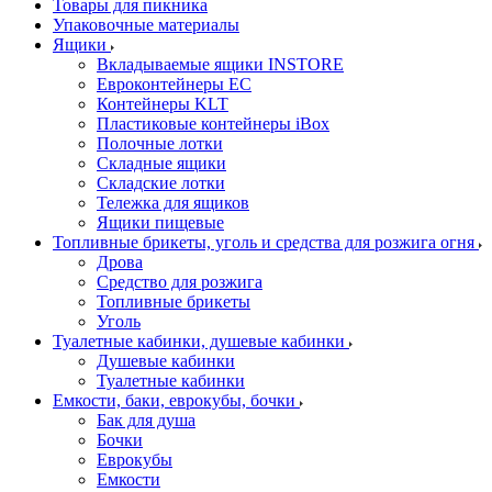
Товары для пикника
Упаковочные материалы
Ящики
Вкладываемые ящики INSTORE
Евроконтейнеры ЕС
Контейнеры KLT
Пластиковые контейнеры iBox
Полочные лотки
Складные ящики
Складские лотки
Тележка для ящиков
Ящики пищевые
Топливные брикеты, уголь и средства для розжига огня
Дрова
Средство для розжига
Топливные брикеты
Уголь
Туалетные кабинки, душевые кабинки
Душевые кабинки
Туалетные кабинки
Емкости, баки, еврокубы, бочки
Бак для душа
Бочки
Еврокубы
Емкости