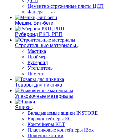
ДСП
Цементно-стружечные плиты ЦСП
Фанера
Мешки, Биг-беги
Рубероид РКП, РПП
Строительные материалы
Мастика
Праймер
Рубероид
Утеплитель
Цемент
Товары для пикника
Упаковочные материалы
Ящики
Вкладываемые ящики INSTORE
Евроконтейнеры ЕС
Контейнеры KLT
Пластиковые контейнеры iBox
Полочные лотки