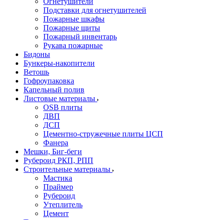
Огнетушители
Подставки для огнетушителей
Пожарные шкафы
Пожарные щиты
Пожарный инвентарь
Рукава пожарные
Бидоны
Бункеры-накопители
Ветошь
Гофроупаковка
Капельный полив
Листовые материалы
OSB плиты
ДВП
ДСП
Цементно-стружечные плиты ЦСП
Фанера
Мешки, Биг-беги
Рубероид РКП, РПП
Строительные материалы
Мастика
Праймер
Рубероид
Утеплитель
Цемент