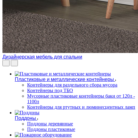
Дизайнерская мебель для спальни
Пластиковые и металлические контейнеры
Контейнеры для раздельного сбора мусора
Контейнеры под ТБО
Мусорные пластиковые контейнеры баки от 120л -
1100л
Контейнеры для ртутных и люминесцентных ламп
Поддоны
Поддоны деревянные
Поддоны пластиковые