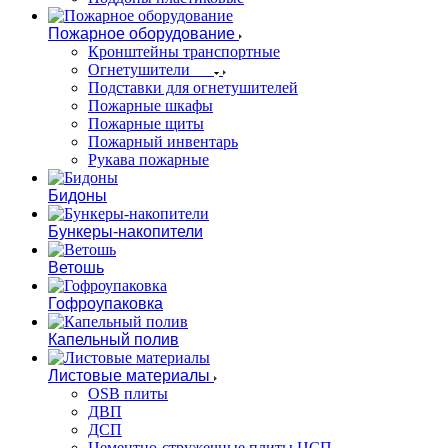
Пожарное оборудование
Кронштейны транспортные
Огнетушители
Подставки для огнетушителей
Пожарные шкафы
Пожарные щиты
Пожарный инвентарь
Рукава пожарные
Бидоны
Бункеры-накопители
Ветошь
Гофроупаковка
Капельный полив
Листовые материалы
OSB плиты
ДВП
ДСП
Цементно-стружечные плиты ЦСП