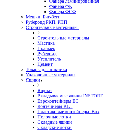
Фанера ламинированная
Фанера ФК
Фанера ФСФ
Мешки, Биг-беги
Рубероид РКП, РПП
Строительные материалы
Строительные материалы
Мастика
Праймер
Рубероид
Утеплитель
Цемент
Товары для пикника
Упаковочные материалы
Ящики
Ящики
Вкладываемые ящики INSTORE
Евроконтейнеры ЕС
Контейнеры KLT
Пластиковые контейнеры iBox
Полочные лотки
Складные ящики
Складские лотки