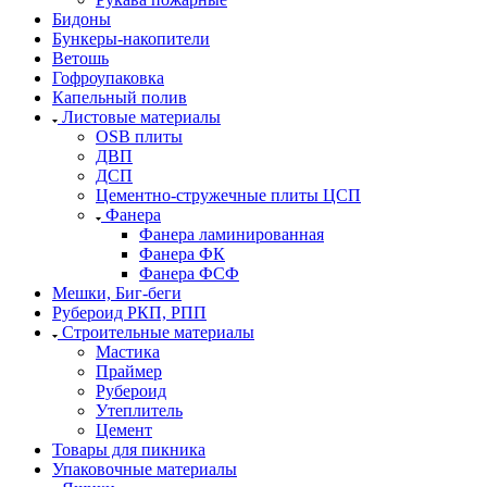
Бидоны
Бункеры-накопители
Ветошь
Гофроупаковка
Капельный полив
Листовые материалы
OSB плиты
ДВП
ДСП
Цементно-стружечные плиты ЦСП
Фанера
Фанера ламинированная
Фанера ФК
Фанера ФСФ
Мешки, Биг-беги
Рубероид РКП, РПП
Строительные материалы
Мастика
Праймер
Рубероид
Утеплитель
Цемент
Товары для пикника
Упаковочные материалы