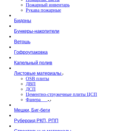
Пожарный инвентарь
Рукава пожарные
Бидоны
Бункеры-накопители
Ветошь
Гофроупаковка
Капельный полив
Листовые материалы
OSB плиты
ДВП
ДСП
Цементно-стружечные плиты ЦСП
Фанера
Мешки, Биг-беги
Рубероид РКП, РПП