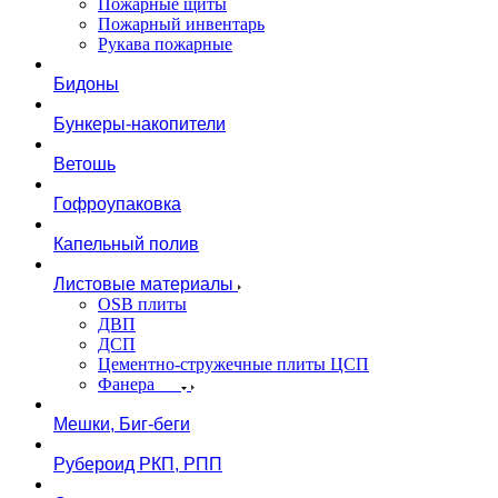
Пожарные щиты
Пожарный инвентарь
Рукава пожарные
Бидоны
Бункеры-накопители
Ветошь
Гофроупаковка
Капельный полив
Листовые материалы
OSB плиты
ДВП
ДСП
Цементно-стружечные плиты ЦСП
Фанера
Мешки, Биг-беги
Рубероид РКП, РПП