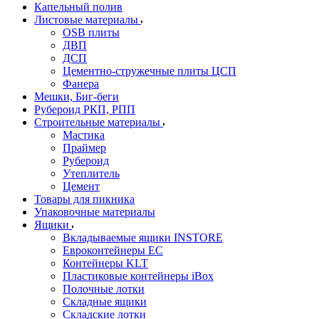
Капельный полив
Листовые материалы
OSB плиты
ДВП
ДСП
Цементно-стружечные плиты ЦСП
Фанера
Мешки, Биг-беги
Рубероид РКП, РПП
Строительные материалы
Мастика
Праймер
Рубероид
Утеплитель
Цемент
Товары для пикника
Упаковочные материалы
Ящики
Вкладываемые ящики INSTORE
Евроконтейнеры ЕС
Контейнеры KLT
Пластиковые контейнеры iBox
Полочные лотки
Складные ящики
Складские лотки