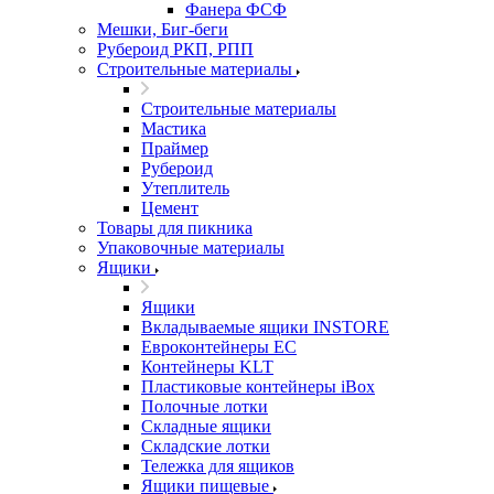
Фанера ФСФ
Мешки, Биг-беги
Рубероид РКП, РПП
Строительные материалы
Строительные материалы
Мастика
Праймер
Рубероид
Утеплитель
Цемент
Товары для пикника
Упаковочные материалы
Ящики
Ящики
Вкладываемые ящики INSTORE
Евроконтейнеры ЕС
Контейнеры KLT
Пластиковые контейнеры iBox
Полочные лотки
Складные ящики
Складские лотки
Тележка для ящиков
Ящики пищевые