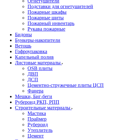
Огнетушители
Подставки для огнетушителей
Пожарные шкафы
Пожарные щиты
Пожарный инвентарь
Рукава пожарные
Бидоны
Бункеры-накопители
Ветошь
Гофроупаковка
Капельный полив
Листовые материалы
OSB плиты
ДВП
ДСП
Цементно-стружечные плиты ЦСП
Фанера
Мешки, Биг-беги
Рубероид РКП, РПП
Строительные материалы
Мастика
Праймер
Рубероид
Утеплитель
Цемент