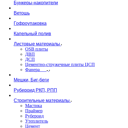
Бункеры-накопители
Ветошь
Гофроупаковка
Капельный полив
Листовые материалы
OSB плиты
ДВП
ДСП
Цементно-стружечные плиты ЦСП
Фанера
Мешки, Биг-беги
Рубероид РКП, РПП
Строительные материалы
Мастика
Праймер
Рубероид
Утеплитель
Цемент