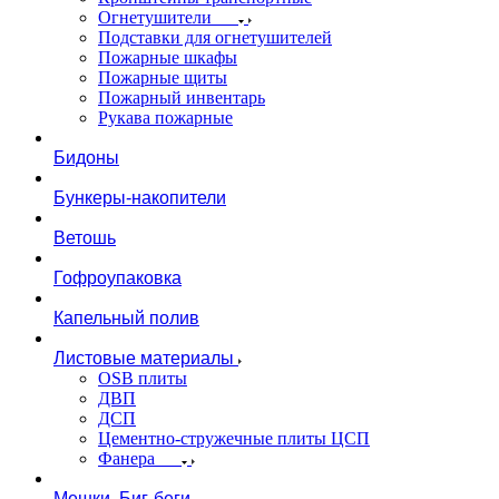
Огнетушители
Подставки для огнетушителей
Пожарные шкафы
Пожарные щиты
Пожарный инвентарь
Рукава пожарные
Бидоны
Бункеры-накопители
Ветошь
Гофроупаковка
Капельный полив
Листовые материалы
OSB плиты
ДВП
ДСП
Цементно-стружечные плиты ЦСП
Фанера
Мешки, Биг-беги