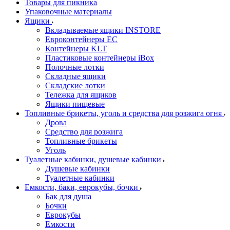
Товары для пикника
Упаковочные материалы
Ящики
Вкладываемые ящики INSTORE
Евроконтейнеры ЕС
Контейнеры KLT
Пластиковые контейнеры iBox
Полочные лотки
Складные ящики
Складские лотки
Тележка для ящиков
Ящики пищевые
Топливные брикеты, уголь и средства для розжига огня
Дрова
Средство для розжига
Топливные брикеты
Уголь
Туалетные кабинки, душевые кабинки
Душевые кабинки
Туалетные кабинки
Емкости, баки, еврокубы, бочки
Бак для душа
Бочки
Еврокубы
Емкости