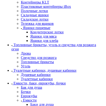
Контейнеры KLT
Пластиковые контейнеры iBox
Полочные лотки
Складные ящики
Складские лотки
Тележка для ящиков
Ящики пищевые
Кондитерские лотки
Ящики для мяса
Ящики для хлеба
Топливные брикеты, уголь и средства для розжига
огня
Дрова
Средство для розжига
Топливные брикеты
Уголь
Туалетные кабинки, душевые кабинки
Душевые кабинки
Туалетные кабинки
Емкости, баки, еврокубы, бочки
Бак для душа
Бочки
Еврокубы
Емкости
Баки для душа