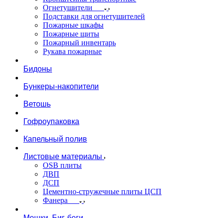
Огнетушители
Подставки для огнетушителей
Пожарные шкафы
Пожарные щиты
Пожарный инвентарь
Рукава пожарные
Бидоны
Бункеры-накопители
Ветошь
Гофроупаковка
Капельный полив
Листовые материалы
OSB плиты
ДВП
ДСП
Цементно-стружечные плиты ЦСП
Фанера
Мешки, Биг-беги