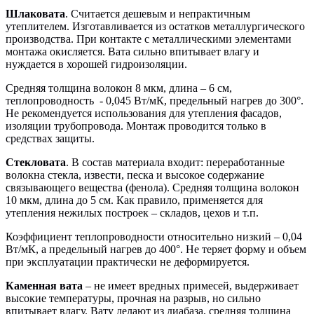
Шлаковата
. Считается дешевым и непрактичным
утеплителем. Изготавливается из остатков металлургического
производства. При контакте с металлическими элементами
монтажа окисляется. Вата сильно впитывает влагу и
нуждается в хорошей гидроизоляции.
Средняя толщина волокон 8 мкм, длина – 6 см,
теплопроводность - 0,045 Вт/мК, предельный нагрев до 300°.
Не рекомендуется использования для утепления фасадов,
изоляции трубопровода. Монтаж проводится только в
средствах защиты.
Стекловата
. В состав материала входит: переработанные
волокна стекла, извести, песка и высокое содержание
связывающего вещества (фенола). Средняя толщина волокон
10 мкм, длина до 5 см. Как правило, применяется для
утепления нежилых построек – складов, цехов и т.п.
Коэффициент теплопроводности относительно низкий – 0,04
Вт/мК, а предельный нагрев до 400°. Не теряет форму и объем
при эксплуатации практически не деформируется.
Каменная вата
– не имеет вредных примесей, выдерживает
высокие температуры, прочная на разрыв, но сильно
впитывает влагу. Вату делают из диабаза, средняя толщина