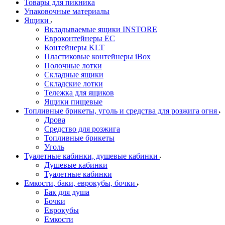
Товары для пикника
Упаковочные материалы
Ящики
Вкладываемые ящики INSTORE
Евроконтейнеры ЕС
Контейнеры KLT
Пластиковые контейнеры iBox
Полочные лотки
Складные ящики
Складские лотки
Тележка для ящиков
Ящики пищевые
Топливные брикеты, уголь и средства для розжига огня
Дрова
Средство для розжига
Топливные брикеты
Уголь
Туалетные кабинки, душевые кабинки
Душевые кабинки
Туалетные кабинки
Емкости, баки, еврокубы, бочки
Бак для душа
Бочки
Еврокубы
Емкости